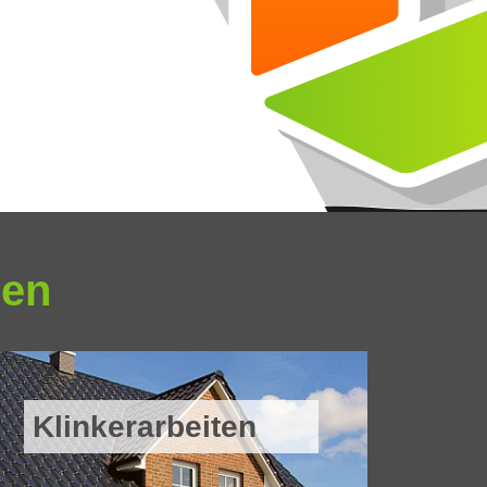
ren
Klinkerarbeiten
Ma