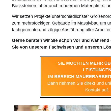
Backsteinen, aber auch modernen Materialmix- un
Wir setzen Projekte unterschiedlichster Größenor
zum mehrstöckigen Gebäude im Massivbau um und 
fachgerechte und zügige Ausführung aller Arbeiten
Gerne beraten wir Sie schon vor und während
Sie von unserem Fachwissen und unseren Lösu
SIE MÖCHTEN MEHR Ü
LEISTUNGE
IM BEREICH MAURERARBEI
Dann nehmen Sie direkt und unk
Kontakt auf.