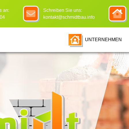
s an:
Schreiben Sie uns:
04
kontakt@schmidtbau.info
UNTERNEHMEN