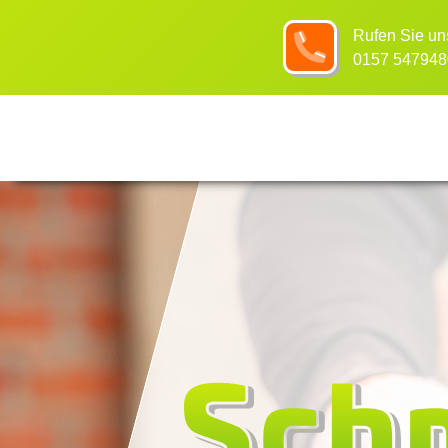
Rufen Sie un
0157 547948